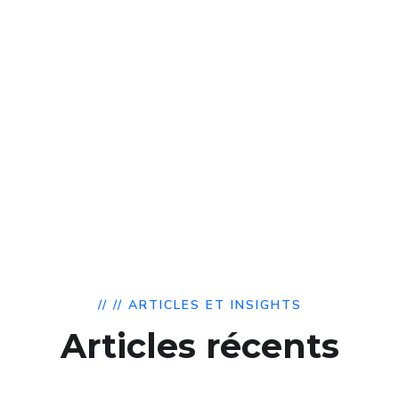
Nous travaillons avec un écosystème technologique large :
PHP/Laravel, JavaScript/React/Node.js, MySQL, APIs
(Google Maps, OpenAI), mobile (iOS/Android), AR/VR
(Three.js, Unity), et bien plus.
// // ARTICLES ET INSIGHTS
Articles récents