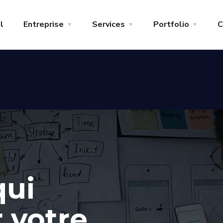
l
Entreprise
Services
Portfolio
C
qui
r votre