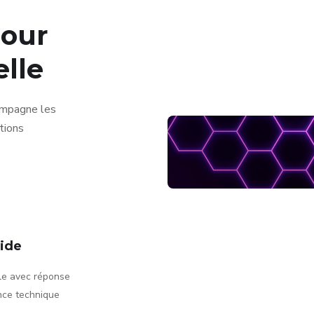
pour
elle
ompagne les
tions
pide
ile avec réponse
ance technique