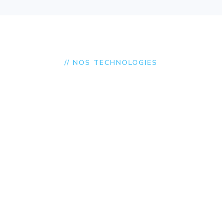
// NOS TECHNOLOGIES
gies modernes, fiables
avec un écosystème technologique large : PHP/Laravel, JavaScr
gle Maps, OpenAI), mobile (iOS/Android), AR/VR (Three.js, Unit